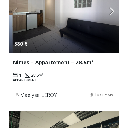
580 €
Nimes – Appartement – 28.5m²
1
28.5
m²
APPARTEMENT
Maelyse LEROY
il y a1 mois