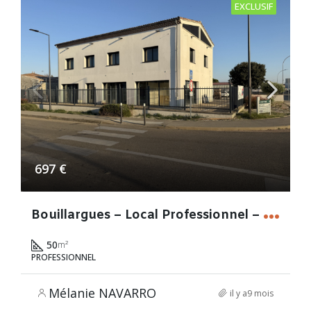
EXCLUSIF
697 €
B
ouillargues – Local Professionnel – 50m²
50
m²
PROFESSIONNEL
Mélanie NAVARRO
il y a9 mois