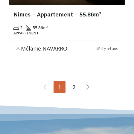
Nimes – Appartement – 55.86m²
2
55.86
m²
APPARTEMENT
Mélanie NAVARRO
il y a4 ans
1
2