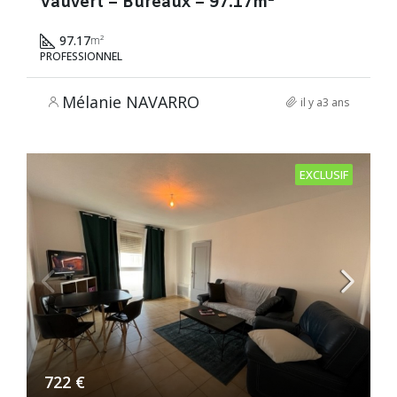
Vauvert – Bureaux – 97.17m²
97.17
m²
PROFESSIONNEL
Mélanie NAVARRO
il y a3 ans
EXCLUSIF
722 €