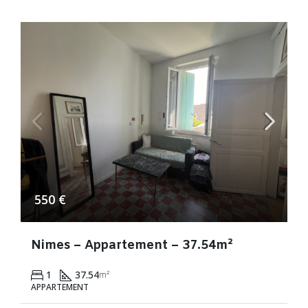
550 €
Nimes – Appartement – 37.54m²
1
37.54
m²
APPARTEMENT