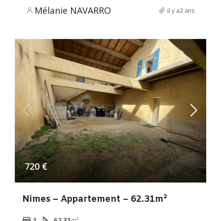
Mélanie NAVARRO
il y a2 ans
720 €
Nimes – Appartement – 62.31m²
1
62.31
m²