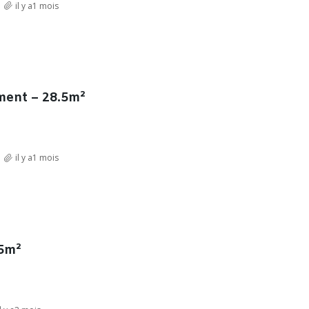
il y a1 mois
ment – 28.5m²
il y a1 mois
75m²