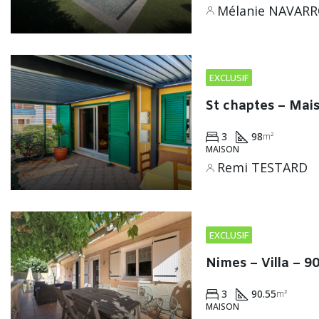
Mélanie NAVAR
EXCLUSIF
St chaptes – Mai
3
98
m²
MAISON
Remi TESTARD
EXCLUSIF
Nimes – Villa – 9
3
90.55
m²
MAISON