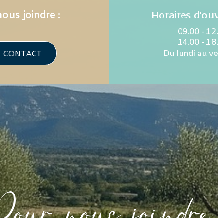
ous joindre :
Horaires d'ouv
09.00 - 12
14.00 - 18
CONTACT
Du lundi au v
our nous joindre