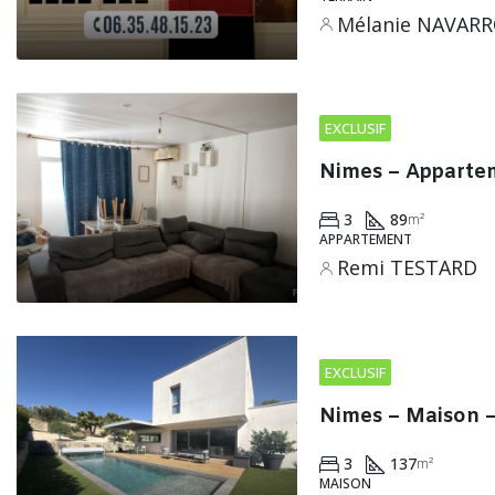
Mélanie NAVAR
EXCLUSIF
Nimes – Apparte
3
89
m²
APPARTEMENT
Remi TESTARD
EXCLUSIF
Nimes – Maison 
3
137
m²
MAISON