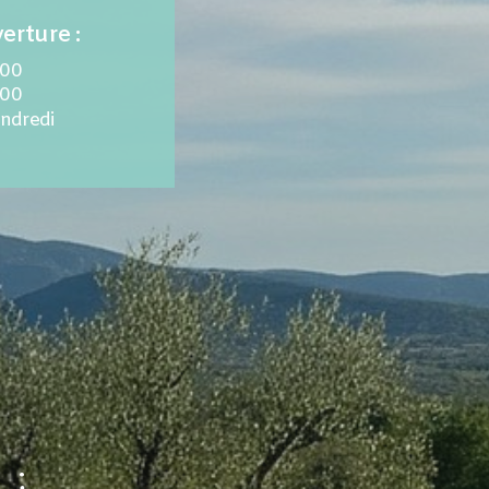
erture :
.00
.00
endredi
 :