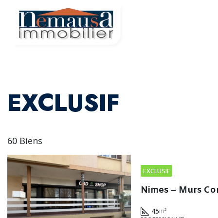
Accueil
EXCLUSIF
60 Biens
EXCLUSIF
Nimes – Murs Co
45
m²