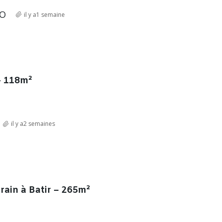
RO
il y a1 semaine
– 118m²
il y a2 semaines
rain à Batir – 265m²