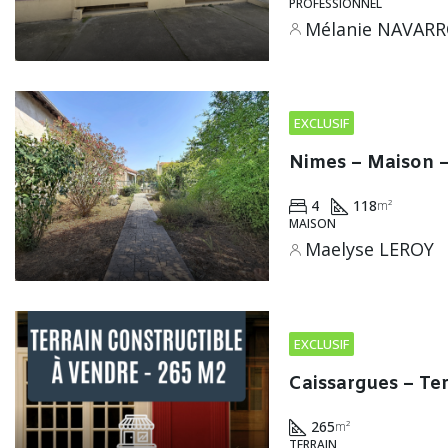
PROFESSIONNEL
Mélanie NAVAR
EXCLUSIF
Nimes – Maison 
4
118
m²
MAISON
Maelyse LEROY
EXCLUSIF
Caissargues – Ter
265
m²
TERRAIN