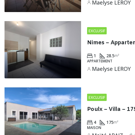
Maelyse LEROY
EXCLUSIF
Nimes – Apparte
1
28.5
m²
APPARTEMENT
Maelyse LEROY
EXCLUSIF
Poulx – Villa – 1
4
175
m²
MAISON