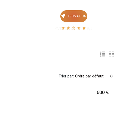
Contact
ESTIMATION





AVIS CLIENTS : 4,9/5
Trier par:
Ordre par défaut
600 €