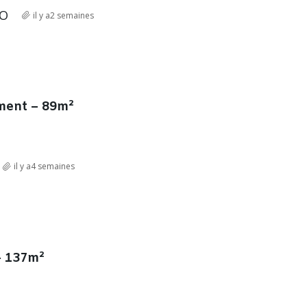
RO
il y a2 semaines
ment – 89m²
il y a4 semaines
– 137m²