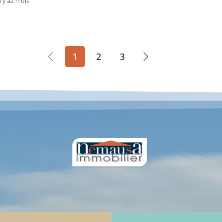
il y a2 mois
1
2
3