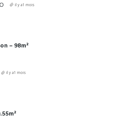
RO
il y a1 mois
son – 98m²
il y a1 mois
0.55m²