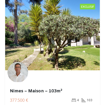
EXCLUSIF
Nimes – Maison – 103m²
377.500 €
4
103