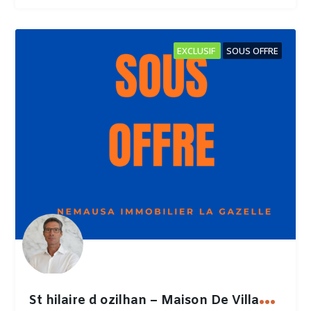
EXCLUSIF
SOUS OFFRE
S
t hilaire d ozilhan – Maison De Village – 100m²