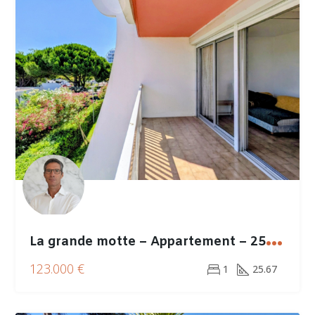
L
a grande motte – Appartement – 25.67m²
123.000 €
1
25.67