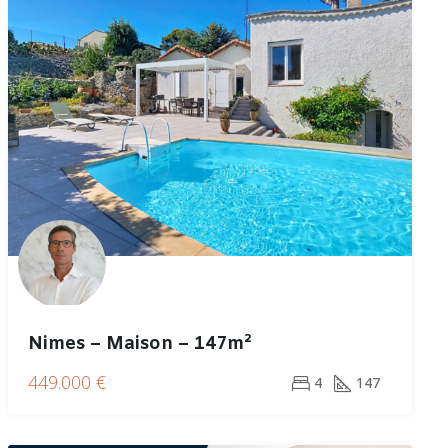
Nimes – Maison – 147m²
449.000 €
4
147