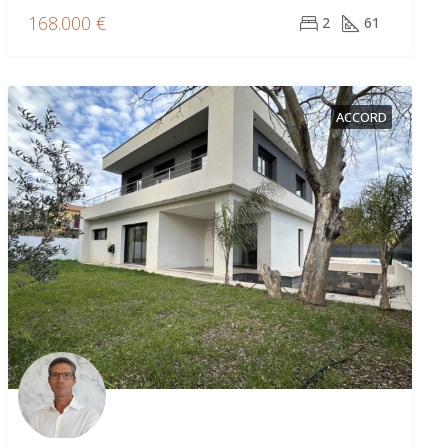
168.000 €
2
61
ACCORD