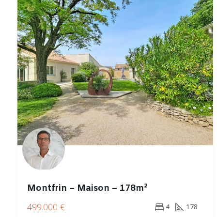
Montfrin – Maison – 178m²
499.000 €
4
178