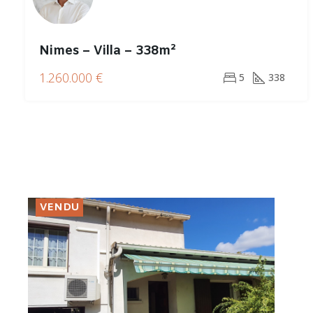
Nimes – Villa – 338m²
1.260.000 €
5
338
VENDU