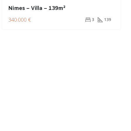
Nimes – Villa – 139m²
340.000 €
3
139