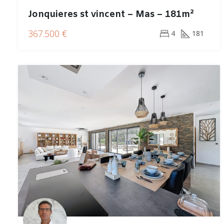
Jonquieres st vincent – Mas – 181m²
367.500 €
4
181