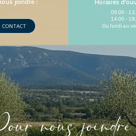
ous joindre :
Horaires d'ouv
09.00 - 12
14.00 - 18
CONTACT
Du lundi au v
our nous joindre