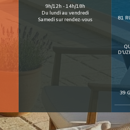
9h/12h - 14h/18h
Du lundi au vendredi
81 R
Samedi sur rendez-vous
QU
D’UZ
39 