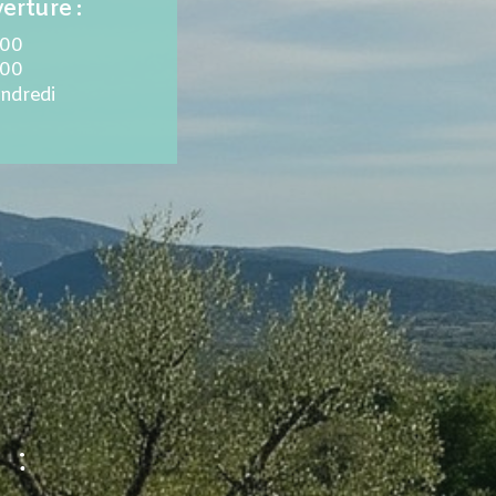
erture :
.00
.00
endredi
 :