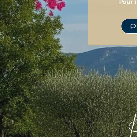
Pour n
P