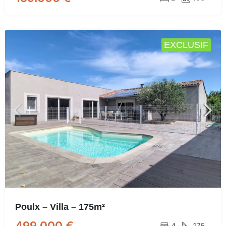
EXCLUSIF
Poulx – Villa – 175m²
499.000 €
4
175