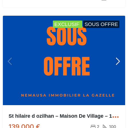
EXCLUSIF
SOUS OFFRE
S
t hilaire d ozilhan – Maison De Village – 100m²
139.000 €
2
100