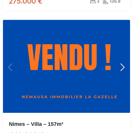
275.000 €
3
136.8
Nimes – Villa – 157m²