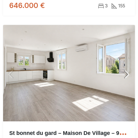
646.000 €
3
155
S
t bonnet du gard – Maison De Village – 96.7m²