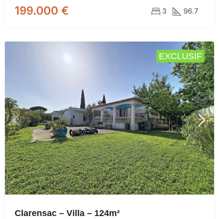
199.000 €
3
96.7
EXCLUSIF
Clarensac – Villa – 124m²