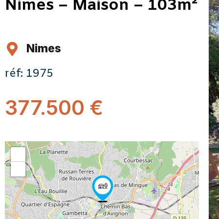
Nimes – Maison – 103m²
Nimes
réf: 1975
377.500 €
+
−