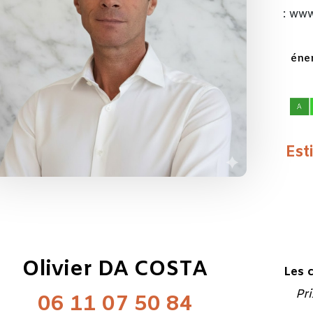
: www
éner
Est
Olivier DA COSTA
Les 
Pr
06 11 07 50 84