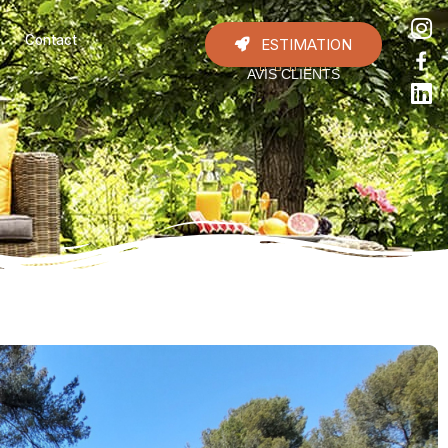
Contact
ESTIMATION





AVIS CLIENTS