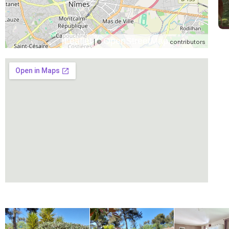
Leaflet
OpenStreetMap
| ©
contributors