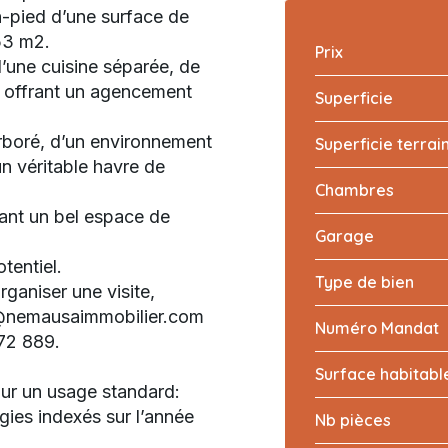
n-pied d’une surface de
453 m2.
Prix
d’une cuisine séparée, de
u, offrant un agencement
Superficie
 arboré, d’un environnement
Superficie terrai
n véritable havre de
Chambres
ant un bel espace de
Garage
otentiel.
Type de bien
ganiser une visite,
r@nemausaimmobilier.com
Numéro Mandat
72 889.
Surface habitabl
ur un usage standard:
gies indexés sur l’année
Nb pièces