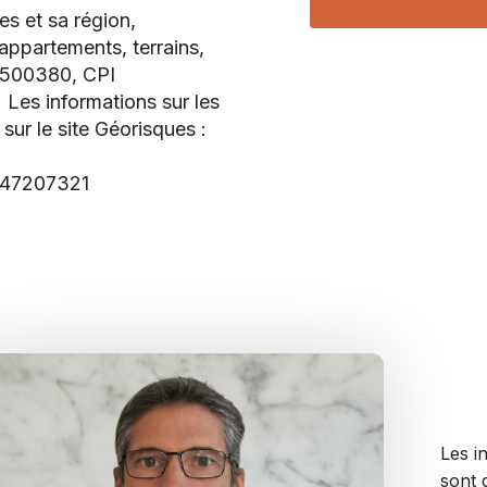
s et sa région,
appartements, terrains,
9500380, CPI
es informations sur les
sur le site Géorisques :
147207321
Les i
sont 