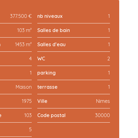
377.500 €
nb niveaux
1
103 m²
Salles de bain
1
n
1453 m²
Salles d’eau
1
4
WC
2
1
parking
1
Maison
terrasse
1
1975
Ville
Nimes
e
103
Code postal
30000
5