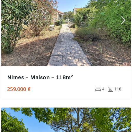
Nimes – Maison – 118m²
259.000 €
4
118