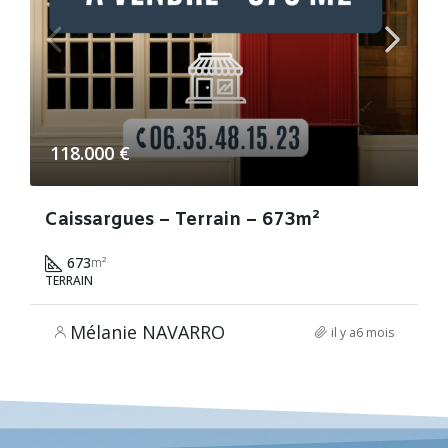
118.000 €
Caissargues – Terrain – 673m²
673
m²
TERRAIN
Mélanie NAVARRO
il y a6 mois